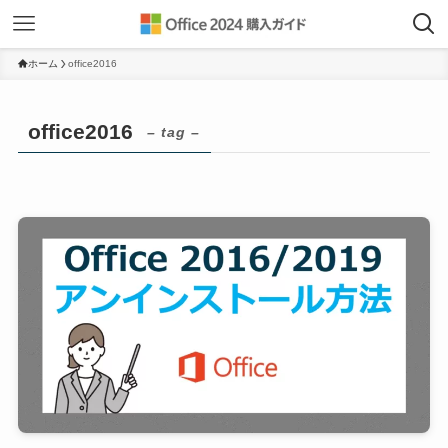
ホーム
office2016
office2016
– tag –