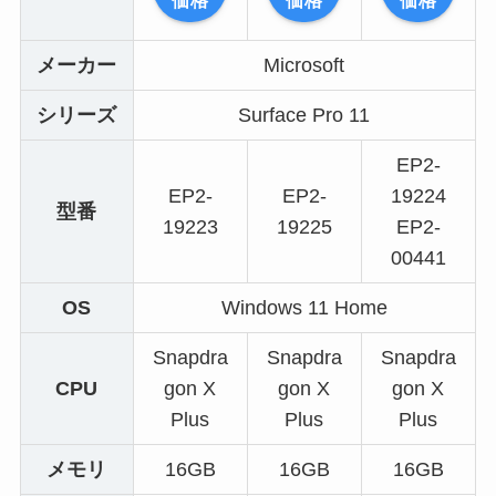
価格
価格
価格
メーカー
Microsoft
シリーズ
Surface Pro 11
EP2-
EP2-
EP2-
19224
型番
19223
19225
EP2-
00441
OS
Windows 11 Home
Snapdra
Snapdra
Snapdra
CPU
gon X
gon X
gon X
Plus
Plus
Plus
メモリ
16GB
16GB
16GB