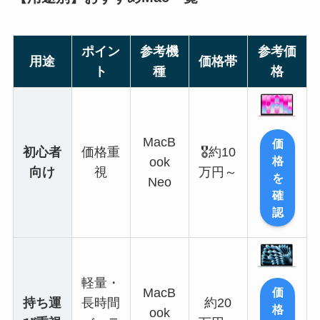
ポイン
参考機
参考価
用途
価格帯
ト
種
格
MacB
価
初心者
価格重
🎖️約10
格
ook
向け
視
万円～
を
Neo
確
認
軽量・
価
MacB
持ち運
長時間
約20
格
ook