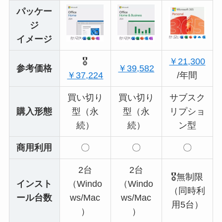
パッケー
ジ
イメージ
🎖️
￥21,300
参考価格
￥39,582
￥37,224
/年間
買い切り
買い切り
サブスク
購入形態
型（永
型（永
リプショ
続）
続）
ン型
商用利用
〇
〇
〇
2台
2台
🎖️無制限
インスト
（Windo
（Windo
（同時利
ール台数
ws/Mac
ws/Mac
用5台）
）
）