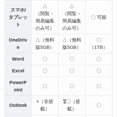
△
△
スマホ/
（閲覧・
（閲覧・
タブレッ
〇 可能
簡易編集
簡易編集
ト
のみ可）
のみ可）
OneDriv
△（無料
△（無料
〇
e
版5GB）
版5GB）
（1TB）
Word
〇
〇
〇
Excel
〇
〇
〇
PowerP
〇
〇
〇
oint
×（非搭
🎖️〇（搭
Outlook
〇
載）
載）