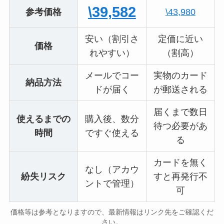
\39,582
参考価格
\43,980
安い（割引さ
定価に近い
価格
れやすい）
（割高）
メールでコー
実物のカード
納品方法
ドが届く
が郵送される
届くまで数日
使えるまでの
購入後、数分
待つ必要があ
時間
ですぐ使える
る
カードを無く
なし（アカウ
紛失リスク
すと再発行不
ントで管理）
可
価格等は参考となりますので、最新情報はリンク先をご確認くだ
さい。