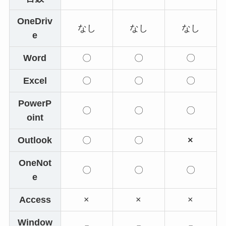
OneDriv
なし
なし
なし
e
Word
〇
〇
〇
Excel
〇
〇
〇
PowerP
〇
〇
〇
oint
Outlook
〇
〇
×
OneNot
〇
〇
〇
e
Access
×
×
×
Window