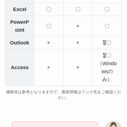
Excel
〇
〇
〇
PowerP
〇
×
〇
oint
Outlook
×
×
🎖️〇
🎖️〇
（Windo
Access
×
×
wsの
み）
価格等は参考となりますので、最新情報はリンク先をご確認くだ
さい。