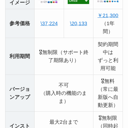
イメージ
￥21,300
参考価格
\37,224
\20,133
（1年
間）
契約期間
🎖️無制限（サポート終
中は
利用期間
了期限あり）
ずっと利
用可能
🎖️無料
不可
バージョ
（常に最
（購入時の機能のま
ンアップ
新版へ自
ま）
動更新）
🎖️無制限
最大2台まで
インスト
（同時起