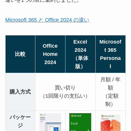
違いを1つの表に集約しました。
Microsoft 365 と Office 2024 の違い
Excel
Microsof
Office
2024
t 365
比較
Home
（単体
Persona
2024
版）
l
月額 / 年
買い切り
額
購入方式
（1回限りの支払い）
（定額
制）
パッケー
ジ