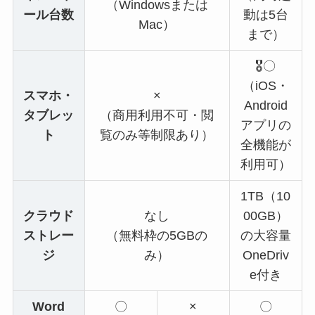
（Windowsまたは
ール台数
動は5台
Mac）
まで）
🎖️〇
（iOS・
スマホ・
×
Android
タブレッ
（商用利用不可・閲
アプリの
ト
覧のみ等制限あり）
全機能が
利用可）
1TB（10
クラウド
なし
00GB）
ストレー
（無料枠の5GBの
の大容量
ジ
み）
OneDriv
e付き
Word
〇
×
〇